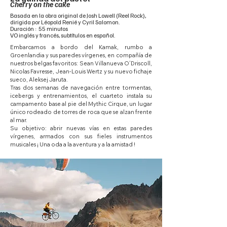
Cherry on the cake
Basada en la obra original de Josh Lowell (Reel Rock),
dirigida por Léopold Renié y Cyril Salomon.
Duración : 55 minutos
VO inglés y francés, subtítulos en español.
Embarcamos a bordo del Kamak, rumbo a
Groenlandia y sus paredes vírgenes, en compañía de
nuestros belgas favoritos: Sean Villanueva O’Driscoll,
Nicolas Favresse, Jean-Louis Wertz y su nuevo fichaje
sueco, Aleksej Jaruta.
Tras dos semanas de navegación entre tormentas,
icebergs y entrenamientos, el cuarteto instala su
campamento base al pie del Mythic Cirque, un lugar
único rodeado de torres de roca que se alzan frente
al mar.
Su objetivo: abrir nuevas vías en estas paredes
vírgenes, armados con sus fieles instrumentos
musicales ¡ Una oda a la aventura y a la amistad !